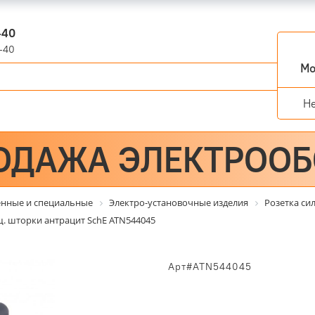
-40
-40
Мо
Н
ОДАЖА ЭЛЕКТРОО
енные и специальные
Электро-установочные изделия
Розетка си
защ. шторки антрацит SchE ATN544045
Арт#ATN544045