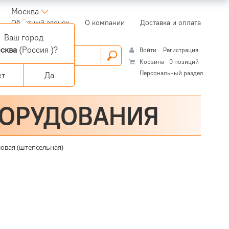
Москва
(current)
Обратный звонок
О компании
Доставка и оплата
Ваш город
сква
(Россия )?
Войти
Регистрация
Корзина
0 позиций
Персональный раздел
ет
Да
БОРУДОВАНИЯ
ловая (штепсельная)