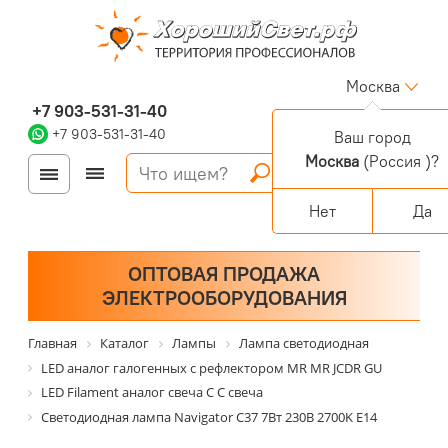
Москва
+7 903-531-31-40
+7 903-531-31-40
Ваш город
Москва
(Россия )?
Войти
Регистрация
Корзина
0 позиций
Персональный раздел
Нет
Да
ОПТОВАЯ ПРОДАЖА
ЭЛЕКТРООБОРУДОВАНИЯ
Главная
Каталог
Лампы
Лампа светодиодная
LED аналог галогенных с рефлектором MR MR JCDR GU
LED Filament аналог свеча С С свеча
Светодиодная лампа Navigator C37 7Вт 230В 2700K E14