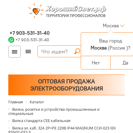
Москва
+7 903-531-31-40
+7 903-531-31-40
Ваш город
Москва
(Россия )?
Войти
Регистрация
Корзина
0 позиций
Персональный раздел
Нет
Да
ОПТОВАЯ ПРОДАЖА
ЭЛЕКТРООБОРУДОВАНИЯ
Главная
Каталог
Вилки, розетки и устройства промышленные и
специальные
Вилка стандарта CEE кабельная
Вилка эл. каб. 32А 2P+PE 220В IP44 MAGNUM ССИ-023 IEK
PSN01-032-3