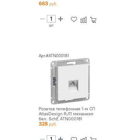
663
NU546230
шт
Арт.#ATN000181
Розетка телефонная 1-м СП
AtlasDesign RJ11 механизм
бел. SchE ATN000181
328