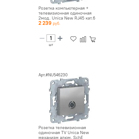
Розетка компьютерная +
телевизионная одиночная
2мод. Unica New RJ45 кат.6
2 239
U...
шт
Арт.#NU546230
Розетка телевизионная
одиночная TV Unica New
механизм алюм. SchE