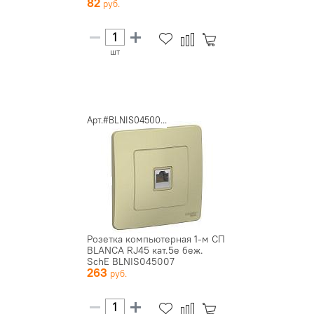
82
шт
Арт.#BLNIS04500...
Розетка компьютерная 1-м СП
BLANCA RJ45 кат.5e беж.
SchE BLNIS045007
263