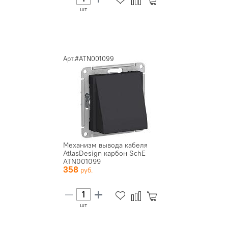
шт
Арт.#ATN001099
Механизм вывода кабеля
AtlasDesign карбон SchE
ATN001099
358
шт