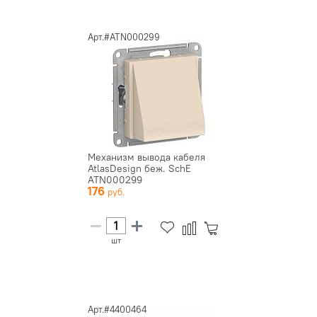
Арт.#ATN000299
Механизм вывода кабеля
AtlasDesign беж. SchE
ATN000299
176
шт
Арт.#4400464