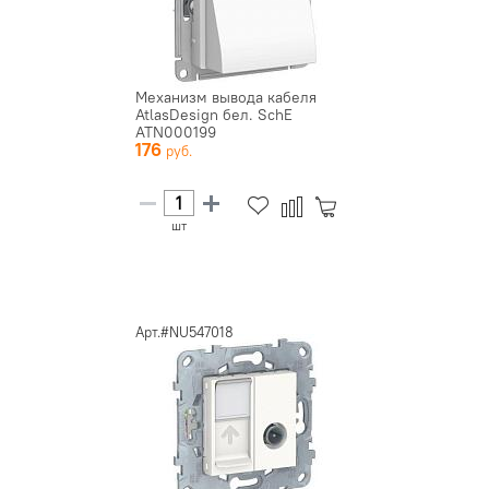
Механизм вывода кабеля
AtlasDesign бел. SchE
ATN000199
176
шт
Арт.#NU547018