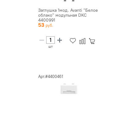
Заглушка 1мод. Avanti "Белое
облако" модульная DKC
4400991
53
шт
Арт.#4400461
Розетка компьютерная 1мод.
Avanti "Белое облако" RJ45