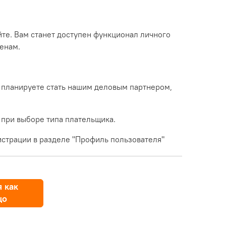
йте. Вам станет доступен функционал личного
енам.
 планируете стать нашим деловым партнером,
 при выборе типа плательщика.
страции в разделе "Профиль пользователя"
 как
цо