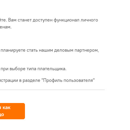
йте. Вам станет доступен функционал личного
енам.
 планируете стать нашим деловым партнером,
 при выборе типа плательщика.
страции в разделе "Профиль пользователя"
 как
цо