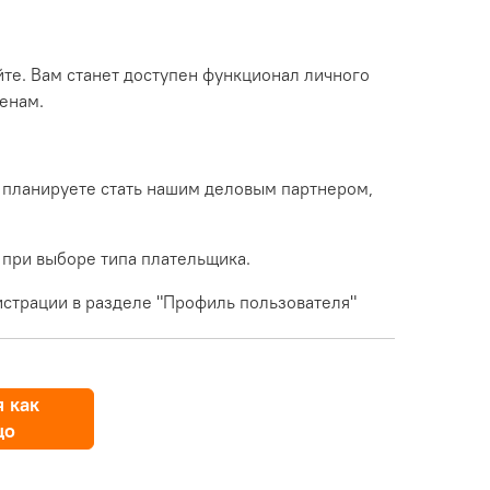
йте. Вам станет доступен функционал личного
енам.
 планируете стать нашим деловым партнером,
 при выборе типа плательщика.
страции в разделе "Профиль пользователя"
 как
цо