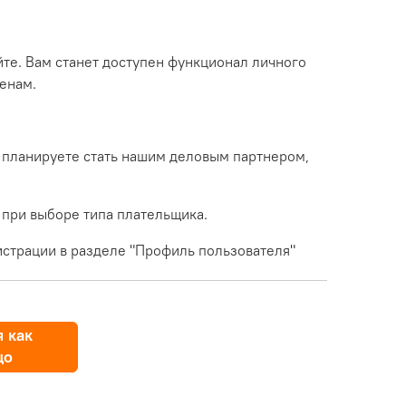
йте. Вам станет доступен функционал личного
енам.
 планируете стать нашим деловым партнером,
 при выборе типа плательщика.
страции в разделе "Профиль пользователя"
 как
цо