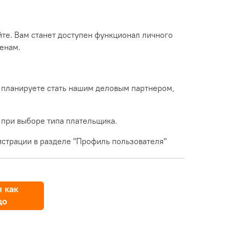
йте. Вам станет доступен функционал личного
енам.
 планируете стать нашим деловым партнером,
 при выборе типа плательщика.
страции в разделе "Профиль пользователя"
 как
цо