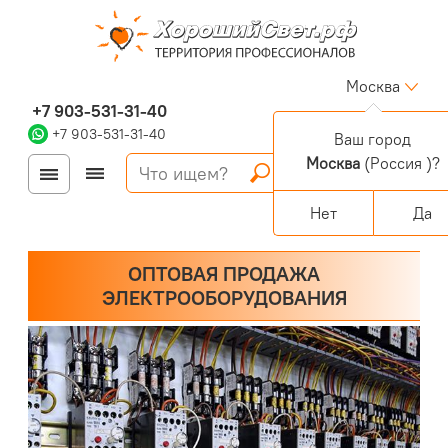
Москва
+7 903-531-31-40
+7 903-531-31-40
Ваш город
Москва
(Россия )?
Войти
Регистрация
Корзина
0 позиций
Персональный раздел
Нет
Да
ОПТОВАЯ ПРОДАЖА
ЭЛЕКТРООБОРУДОВАНИЯ
Потолок со светильниками armstrong jpg