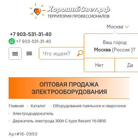
Москва
+7 903-531-31-40
+7 903-531-31-40
Ваш город
Москва
(Россия )?
Войти
Регистрация
Корзина
0 позиций
Персональный раздел
Нет
Да
ОПТОВАЯ ПРОДАЖА
ЭЛЕКТРООБОРУДОВАНИЯ
Главная
Каталог
Оборудование паяльное и сварочное
Электрододержатель
Держатель электрода 300А С-type Rexant 16-0850
Арт#16-0850