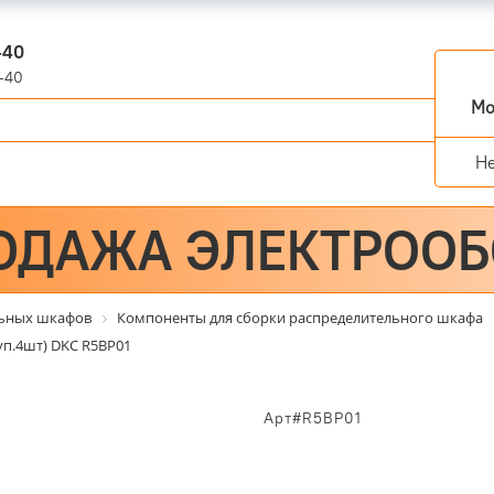
-40
-40
Мо
Н
ОДАЖА ЭЛЕКТРОО
льных шкафов
Компоненты для сборки распределительного шкафа
уп.4шт) DKC R5BP01
Арт#R5BP01