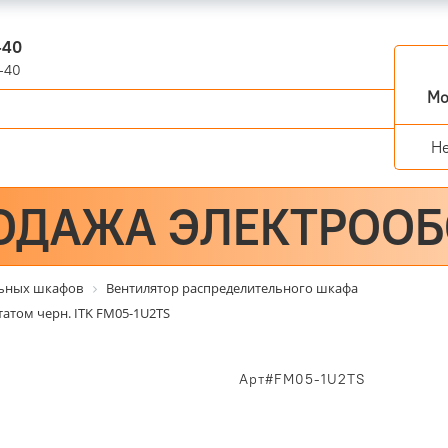
-40
-40
Мо
Н
ОДАЖА ЭЛЕКТРОО
льных шкафов
Вентилятор распределительного шкафа
татом черн. ITK FM05-1U2TS
Арт#FM05-1U2TS