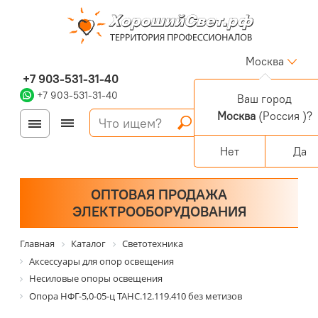
Москва
+7 903-531-31-40
+7 903-531-31-40
Ваш город
Москва
(Россия )?
Войти
Регистрация
Корзина
0 позиций
Персональный раздел
Нет
Да
ОПТОВАЯ ПРОДАЖА
ЭЛЕКТРООБОРУДОВАНИЯ
Главная
Каталог
Светотехника
Аксессуары для опор освещения
Несиловые опоры освещения
Опора НФГ-5,0-05-ц ТАНС.12.119.410 без метизов