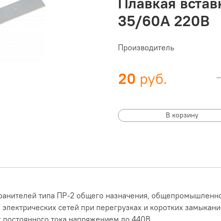
Плавкая встав
35/60А 220В
Производитель
20
В корзину
хранителей типа ПР-2 общего назначения, общепромышленн
лектрических сетей при перегрузках и коротких замыкания
ях постоянного тока напряжением до 440В.