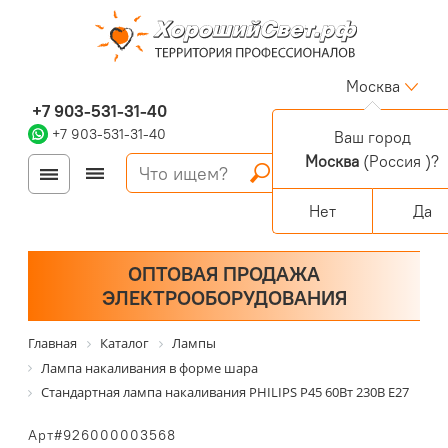
Москва
+7 903-531-31-40
+7 903-531-31-40
Ваш город
Москва
(Россия )?
Войти
Регистрация
Корзина
0 позиций
Персональный раздел
Нет
Да
ОПТОВАЯ ПРОДАЖА
ЭЛЕКТРООБОРУДОВАНИЯ
Главная
Каталог
Лампы
Лампа накаливания в форме шара
Стандартная лампа накаливания PHILIPS P45 60Вт 230В Е27
Арт#926000003568