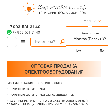
Москва
+7 903-531-31-40
+7 903-531-31-40
Ваш город
Москва
(Россия )?
Войти
Регистрация
Корзина
0 позиций
Персональный раздел
Нет
Да
ОПТОВАЯ ПРОДАЖА
ЭЛЕКТРООБОРУДОВАНИЯ
Главная
Каталог
Светотехника
Точечные светильники
Точечные светильники влагозащищенные
Светильник точечный Ecola GX53 H9 встраиваемый
потолочный защищенный IP65 220V CX53 хром 98х55