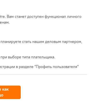
йте. Вам станет доступен функционал личного
енам.
 планируете стать нашим деловым партнером,
 при выборе типа плательщика.
страции в разделе "Профиль пользователя"
 как
цо