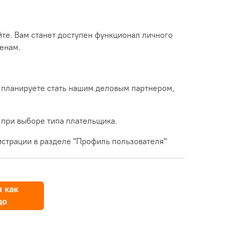
йте. Вам станет доступен функционал личного
енам.
 планируете стать нашим деловым партнером,
 при выборе типа плательщика.
страции в разделе "Профиль пользователя"
 как
цо