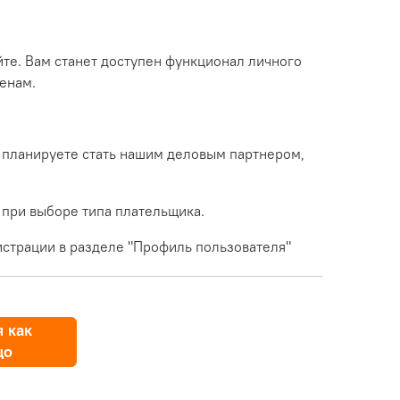
йте. Вам станет доступен функционал личного
енам.
 планируете стать нашим деловым партнером,
 при выборе типа плательщика.
страции в разделе "Профиль пользователя"
 как
цо