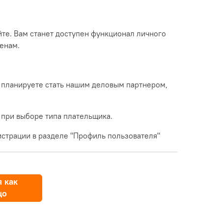
йте. Вам станет доступен функционал личного
енам.
 планируете стать нашим деловым партнером,
 при выборе типа плательщика.
страции в разделе "Профиль пользователя"
 как
цо