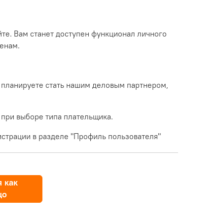
йте. Вам станет доступен функционал личного
енам.
 планируете стать нашим деловым партнером,
 при выборе типа плательщика.
страции в разделе "Профиль пользователя"
 как
цо