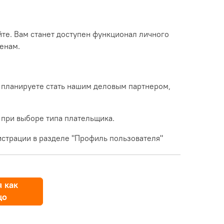
йте. Вам станет доступен функционал личного
енам.
 планируете стать нашим деловым партнером,
 при выборе типа плательщика.
страции в разделе "Профиль пользователя"
 как
цо