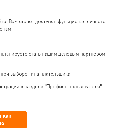
йте. Вам станет доступен функционал личного
енам.
 планируете стать нашим деловым партнером,
 при выборе типа плательщика.
страции в разделе "Профиль пользователя"
 как
цо