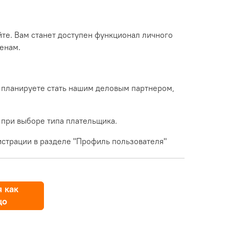
йте. Вам станет доступен функционал личного
енам.
 планируете стать нашим деловым партнером,
 при выборе типа плательщика.
страции в разделе "Профиль пользователя"
 как
цо