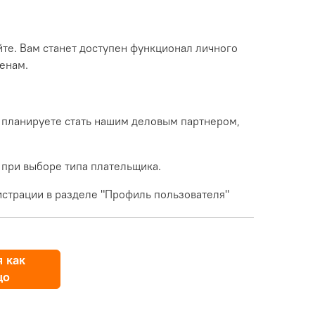
йте. Вам станет доступен функционал личного
енам.
 планируете стать нашим деловым партнером,
 при выборе типа плательщика.
страции в разделе "Профиль пользователя"
 как
цо