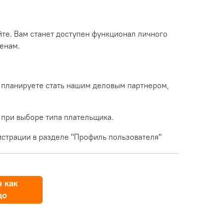
йте. Вам станет доступен функционал личного
енам.
 планируете стать нашим деловым партнером,
 при выборе типа плательщика.
страции в разделе "Профиль пользователя"
 как
цо