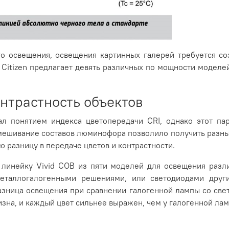
го освещения, освещения картинных галерей требуется со
 Citizen предлагает девять различных по мощности моделе
онтрастность объектов
л понятием индекса цветопередачи CRI, однако этот па
мешивание составов люминофора позволило получить разный
 разницу в передаче цветов и контрастности.
ю линейку Vivid COB из пяти моделей для освещения разл
еталлогалогенными решениями, или светодиодами други
разница освещения при сравнении галогенной лампы со све
изна, и каждый цвет сильнее выражен, чем у галогенной ла