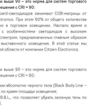
и выше 90 – это норма для систем торгового
решения с CRI = 90:
oard-светодиодов занимают СОВ-матрицы от
ctronics. При этом 60% от общего количества
но в торговом освещении. Настало время и
 с особенностями светодиодов с высоким
спектром, предназначенных главным образом
 выставочного освещения. В этой статье мы
й области от компании Citizen Electronics.
и выше 90 – это норма для систем торгового
решения с CRI = 90:
ии абсолютно черного тела (Black Body Line –
ь по краям площади освещения;
.B.L., что позволяет убрать зеленую тень по
.