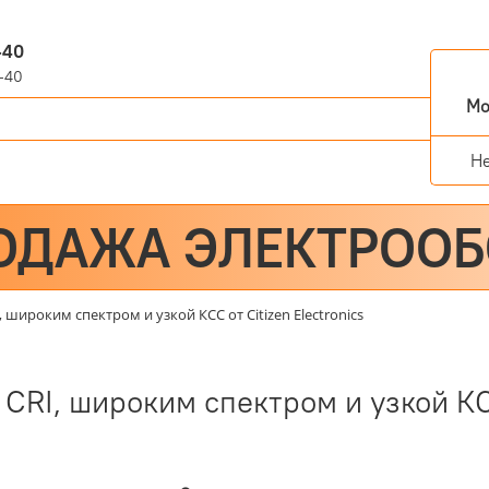
-40
-40
Мо
Н
ОДАЖА ЭЛЕКТРОО
 широким спектром и узкой КСС от Citizen Electronics
RI, широким спектром и узкой КСС