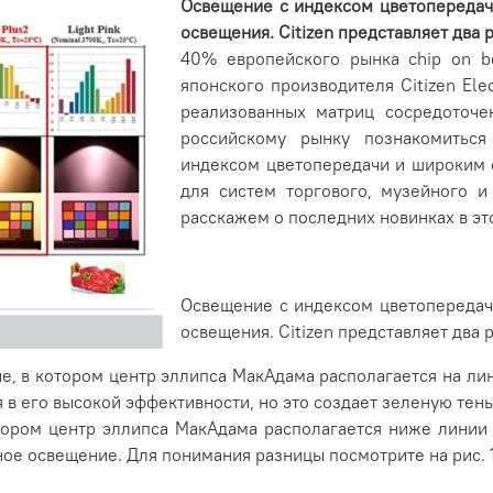
Освещение с индексом цветопередач
освещения. Citizen представляет два 
40% европейского рынка chip on b
японского производителя Citizen Ele
реализованных матриц сосредоточе
российскому рынку познакомиться
индексом цветопередачи и широким 
для систем торгового, музейного и
расскажем о последних новинках в это
Освещение с индексом цветопередач
освещения. Citizen представляет два 
ие, в котором центр эллипса МакАдама располагается на лин
 в его высокой эффективности, но это создает зеленую тен
отором центр эллипса МакАдама располагается ниже линии B
ное освещение. Для понимания разницы посмотрите на рис. 1