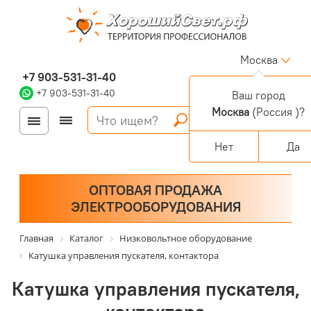
Москва
+7 903-531-31-40
+7 903-531-31-40
Ваш город
Москва
(Россия )?
Войти
Регистрация
Корзина
0 позиций
Персональный раздел
Нет
Да
ОПТОВАЯ ПРОДАЖА
ЭЛЕКТРООБОРУДОВАНИЯ
Главная
Каталог
Низковольтное оборудование
Катушка управления пускателя, контактора
Катушка управления пускателя,