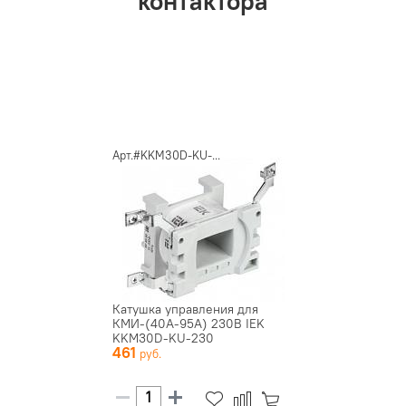
контактора
Арт.#KKM30D-KU-...
Катушка управления для
КМИ-(40А-95А) 230В IEK
KKM30D-KU-230
461