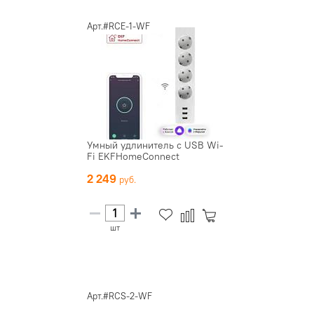
Арт.#RCE-1-WF
Умный удлинитель c USB Wi-
Fi EKFHomeConnect
2 249
шт
Арт.#RCS-2-WF