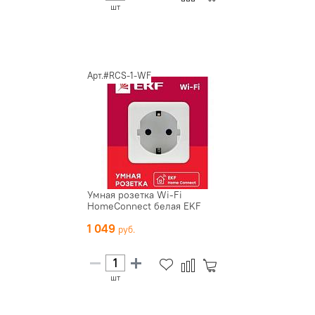
шт
Арт.#RCS-1-WF
Умная розетка Wi-Fi
HomeСonnect белая EKF
1 049
шт