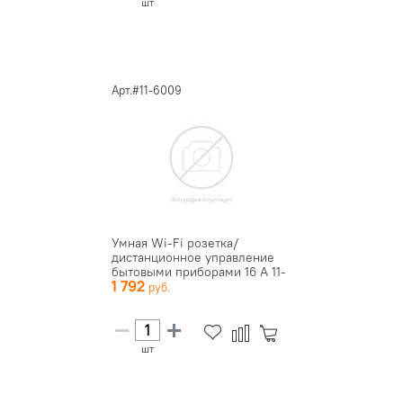
шт
Арт.#11-6009
Умная Wi-Fi розетка/
дистанционное управление
бытовыми приборами 16 А 11-
1 792
600...
шт