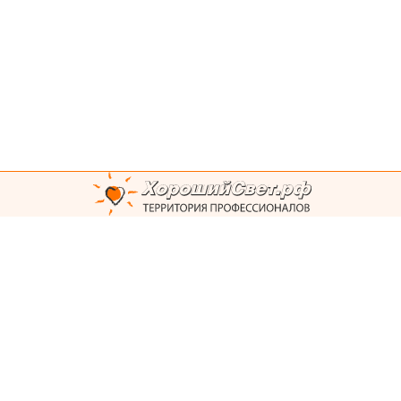
Юридический адрес:
О компании
Контакты
109202, г. Москва,
Политика
Перовское ш. д.. 10, к. 2,
конфиденциальности
помещ. 1/1 Фактический
Акции
адрес и адрес для
Новости
отправки
Франшиза
корреспонденции:
Статьи
300004, г. Тула, ул.
Сервис
Кутузова, д. 13, офис 303
Вопросы/ответы