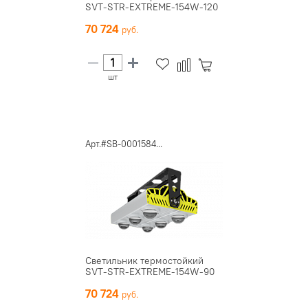
SVT-STR-EXTREME-154W-120
70 724
шт
Арт.#SB-0001584...
Светильник термостойкий
SVT-STR-EXTREME-154W-90
70 724