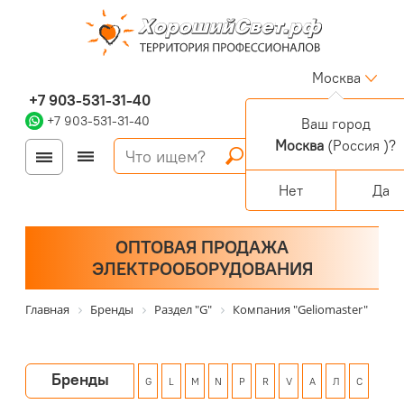
Москва
+7 903-531-31-40
+7 903-531-31-40
Ваш город
Москва
(Россия )?
Войти
Регистрация
Корзина
0 позиций
Персональный раздел
Нет
Да
ОПТОВАЯ ПРОДАЖА
ЭЛЕКТРООБОРУДОВАНИЯ
Главная
Бренды
Раздел "G"
Компания "Geliomaster"
Бренды
G
L
M
N
P
R
V
А
Л
С