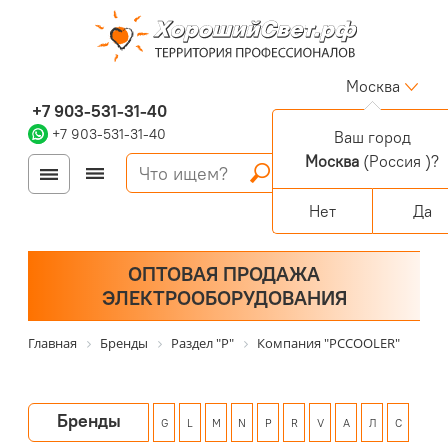
Москва
+7 903-531-31-40
+7 903-531-31-40
Ваш город
Москва
(Россия )?
Войти
Регистрация
Корзина
0 позиций
Персональный раздел
Нет
Да
ОПТОВАЯ ПРОДАЖА
ЭЛЕКТРООБОРУДОВАНИЯ
Главная
Бренды
Раздел "P"
Компания "PCCOOLER"
Бренды
G
L
M
N
P
R
V
А
Л
С