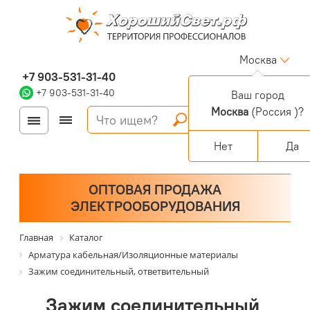
Москва
+7 903-531-31-40
+7 903-531-31-40
Ваш город
Москва
(Россия )?
Войти
Регистрация
Корзина
0 позиций
Персональный раздел
Нет
Да
ОПТОВАЯ ПРОДАЖА
ЭЛЕКТРООБОРУДОВАНИЯ
Главная
Каталог
Арматура кабельная/Изоляционные материалы
Зажим соединительный, ответвительный
Зажим соединительный,