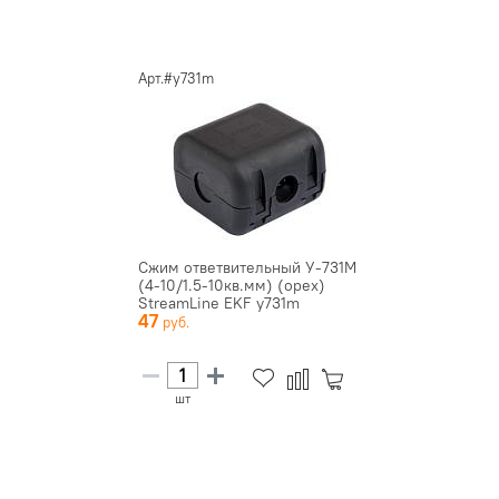
Арт.#y731m
Сжим ответвительный У-731М
(4-10/1.5-10кв.мм) (орех)
StreamLine EKF y731m
47
шт