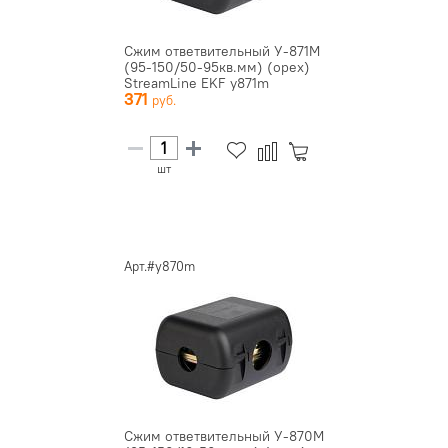
Сжим ответвительный У-871М
(95-150/50-95кв.мм) (орех)
StreamLine EKF y871m
371
шт
Арт.#y870m
Сжим ответвительный У-870М