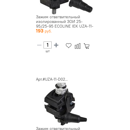
Зажим ответвительный
изолированный ЗОИ 25-
95/25-95 ECOLINE IEK UZA-11-
193
D25-D...
шт
Арт.#UZA-11-D02...
Зажим ответвительный