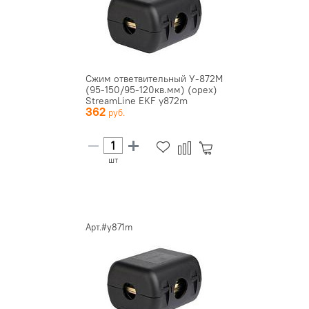
Сжим ответвительный У-872М
(95-150/95-120кв.мм) (орех)
StreamLine EKF y872m
362
шт
Арт.#y871m