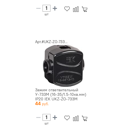
шт
Арт.#UKZ-ZO-733...
Зажим ответвительный
У-733М (16-35/1.5-10кв.мм)
IP20 IEK UKZ-ZO-733M
44
шт