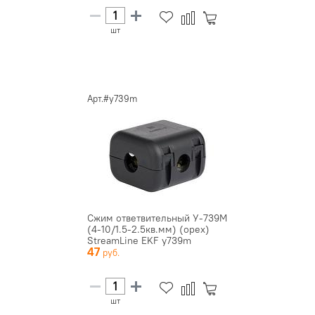
шт
Арт.#y739m
Сжим ответвительный У-739М
(4-10/1.5-2.5кв.мм) (орех)
StreamLine EKF y739m
47
шт