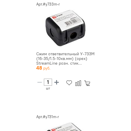
Арт.#y733m-r
Сжим ответвительный У-733М
(16-35/1.5-10кв.мм) (орех)
StreamLine розн. стик...
48
шт
Арт.#y731m-r