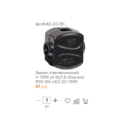
Арт.#UKZ-ZO-731...
Зажим ответвительный
У-731М (4-10/1.5-10кв.мм)
IP20 IEK UKZ-ZO-731M
41
шт