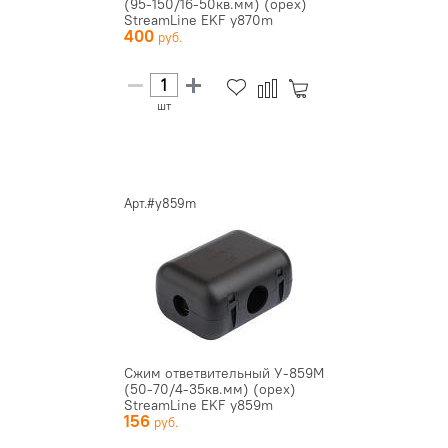
(95-150/16-50кв.мм) (орех)
StreamLine EKF y870m
400
шт
Арт.#y859m
Сжим ответвительный У-859М
(50-70/4-35кв.мм) (орех)
StreamLine EKF y859m
156