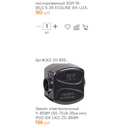
изолированный ЗОИ 16-
95/2.5-35 ECOLINE IEK UZA-
162
11-D02-...
шт
Арт.#UKZ-ZO-859...
Зажим ответвительный
У-859М (50-70/4-35кв.мм)
IP20 IEK UKZ-ZO-859M
136