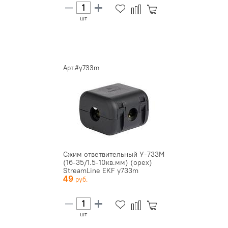
шт
Арт.#y733m
Сжим ответвительный У-733М
(16-35/1.5-10кв.мм) (орех)
StreamLine EKF y733m
49
шт