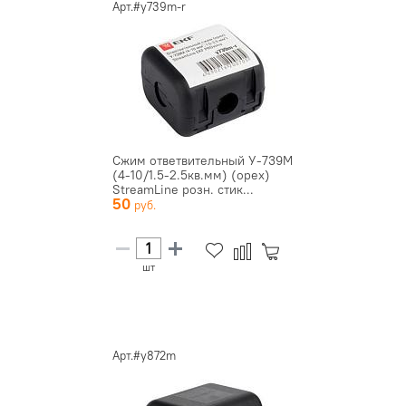
Арт.#y739m-r
Сжим ответвительный У-739М
(4-10/1.5-2.5кв.мм) (орех)
StreamLine розн. стик...
50
шт
Арт.#y872m