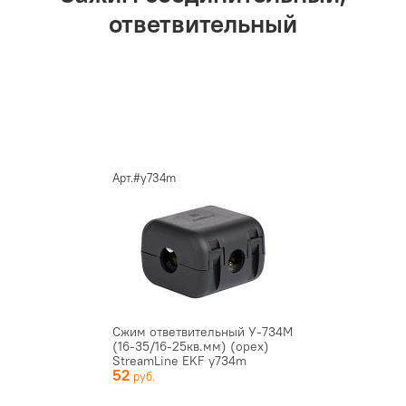
ответвительный
Арт.#y734m
Сжим ответвительный У-734М
(16-35/16-25кв.мм) (орех)
StreamLine EKF y734m
52