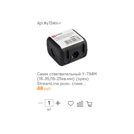
Арт.#y734m-r
Сжим ответвительный У-734М
(16-35/16-25кв.мм) (орех)
StreamLine розн. стике...
48
шт