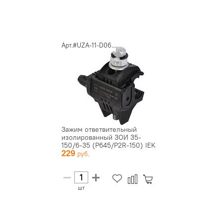
Арт.#UZA-11-D06...
Зажим ответвительный
изолированный ЗОИ 35-
150/6-35 (P645/P2R-150) IEK
229
UZA-1...
шт