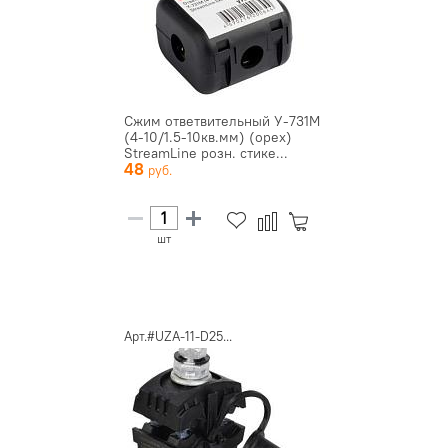
Сжим ответвительный У-731М
(4-10/1.5-10кв.мм) (орех)
StreamLine розн. стике...
48
шт
Арт.#UZA-11-D25...