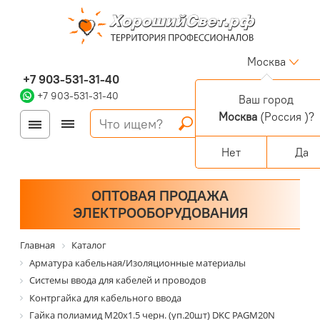
Москва
+7 903-531-31-40
+7 903-531-31-40
Ваш город
Москва
(Россия )?
Войти
Регистрация
Корзина
0 позиций
Персональный раздел
Нет
Да
ОПТОВАЯ ПРОДАЖА
ЭЛЕКТРООБОРУДОВАНИЯ
Главная
Каталог
Арматура кабельная/Изоляционные материалы
Системы ввода для кабелей и проводов
Контргайка для кабельного ввода
Гайка полиамид М20х1.5 черн. (уп.20шт) DKC PAGM20N