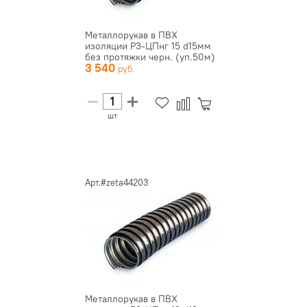
Металлорукав в ПВХ
изоляции Р3-ЦПнг 15 d15мм
без протяжки черн. (уп.50м)
3 540
ЗЭ...
шт
Арт.#zeta44203
Металлорукав в ПВХ