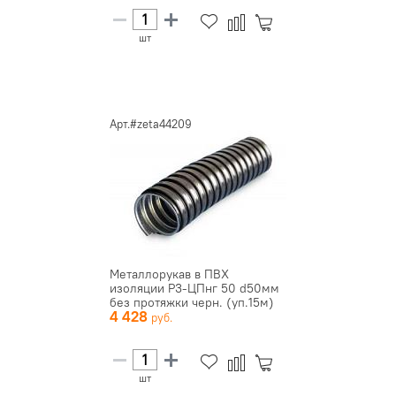
шт
Арт.#zeta44209
Металлорукав в ПВХ
изоляции Р3-ЦПнг 50 d50мм
без протяжки черн. (уп.15м)
4 428
ЗЭ...
шт