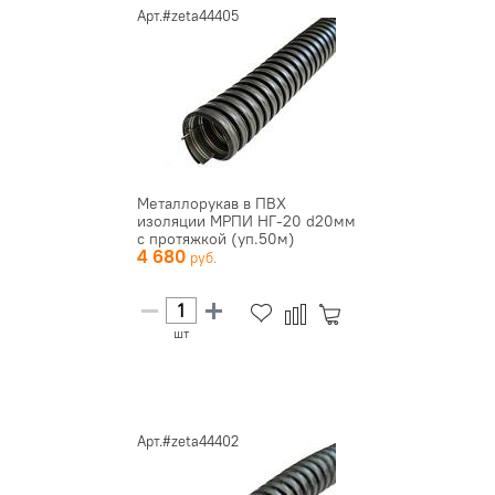
Арт.#zeta44405
Металлорукав в ПВХ
изоляции МРПИ НГ-20 d20мм
с протяжкой (уп.50м)
4 680
ЗЭТАРУС z...
шт
Арт.#zeta44402