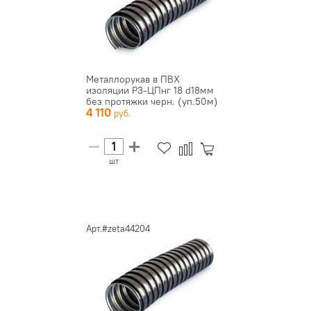
Металлорукав в ПВХ
изоляции Р3-ЦПнг 18 d18мм
без протяжки черн. (уп.50м)
4 110
ЗЭ...
шт
Арт.#zeta44204