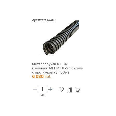
Арт.#zeta44407
Металлорукав в ПВХ
изоляции МРПИ НГ-25 d25мм
с протяжкой (уп.50м)
6 030
ЗЭТАРУС z...
шт