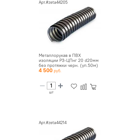
Арт.#zeta44205
Металлорукав в ПВХ
изоляции Р3-ЦПнг 20 d20мм
без протяжки черн. (уп.50м)
4 500
ЗЭ...
шт
Арт.#zeta44214