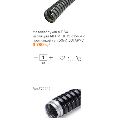
Металлорукав в ПВХ
изоляции МРПИ НГ 15 d15мм с
протяжкой (уп.50м) ЗЭТАРУС
3 780
z...
шт
Арт.#76649