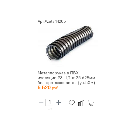
Арт.#zeta44206
Металлорукав в ПВХ
изоляции Р3-ЦПнг 25 d25мм
без протяжки черн. (уп.50м)
5 520
ЗЭ...
шт