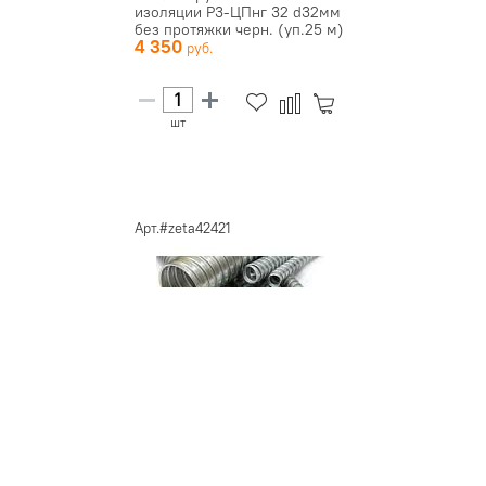
изоляции Р3-ЦПнг 32 d32мм
без протяжки черн. (уп.25 м)
4 350
З...
шт
Арт.#zeta42421
Металлорукав Р3-ЦХ 10
d10мм без протяжки (уп.50м)
ЗЭТАРУС zeta42421
2 640