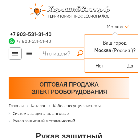
Москва
+7 903-531-31-40
+7 903-531-31-40
Ваш город
Москва
(Россия )?
Войти
Регистрация
Корзина
0 позиций
Персональный раздел
Нет
Да
ОПТОВАЯ ПРОДАЖА
ЭЛЕКТРООБОРУДОВАНИЯ
Главная
Каталог
Кабеленесущие системы
Системы защиты шланговые
Рукав защитный металлический
Рукав защитный