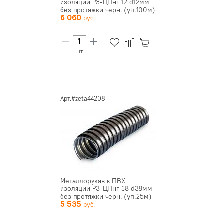
изоляции Р3-ЦПнг 12 d12мм
без протяжки черн. (уп.100м)
6 060
З...
шт
Арт.#zeta44208
Металлорукав в ПВХ
изоляции Р3-ЦПнг 38 d38мм
без протяжки черн. (уп.25м)
5 535
ЗЭ...