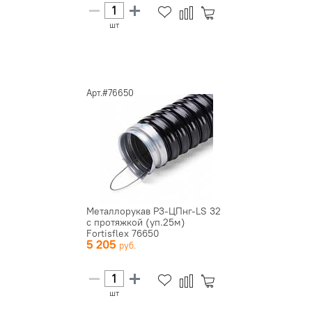
шт
Арт.#76650
Металлорукав Р3-ЦПнг-LS 32
с протяжкой (уп.25м)
Fortisflex 76650
5 205
шт