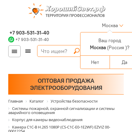
Москва
+7 903-531-31-40
+7 903-531-31-40
Ваш город
Москва
(Россия )?
Войти
Регистрация
Корзина
0 позиций
Персональный раздел
Нет
Да
ОПТОВАЯ ПРОДАЖА
ЭЛЕКТРООБОРУДОВАНИЯ
Главная
Каталог
Устройства безопасности
Системы пожарной, охранной сигнализации и системы
аварийного оповещения
Корпус для камеры видеонаблюдения
Камера C1C-B H.265 1080P (CS-C1C-E0-1E2WF) EZVIZ 00-
00012254