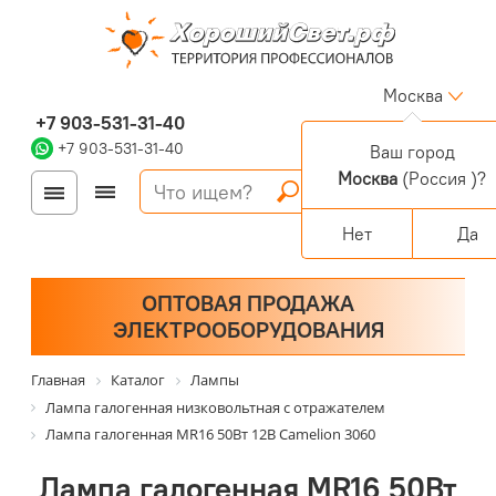
Москва
+7 903-531-31-40
+7 903-531-31-40
Ваш город
Москва
(Россия )?
Войти
Регистрация
Корзина
0 позиций
Персональный раздел
Нет
Да
ОПТОВАЯ ПРОДАЖА
ЭЛЕКТРООБОРУДОВАНИЯ
Главная
Каталог
Лампы
Лампа галогенная низковольтная с отражателем
Лампа галогенная MR16 50Вт 12В Camelion 3060
Лампа галогенная MR16 50Вт