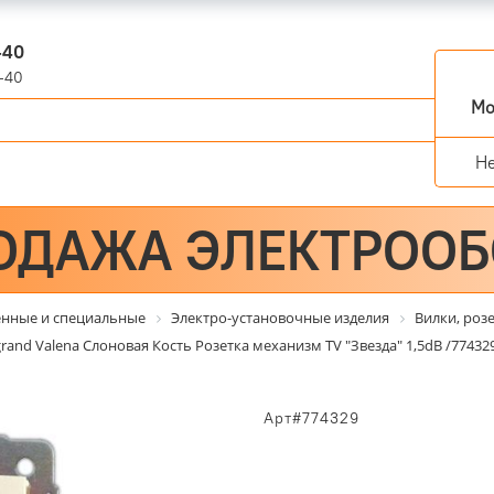
-40
-40
Мо
Н
ОДАЖА ЭЛЕКТРОО
енные и специальные
Электро-установочные изделия
Вилки, роз
rand Valena Слоновая Кость Розетка механизм TV "Звезда" 1,5dB /774329
Арт#774329