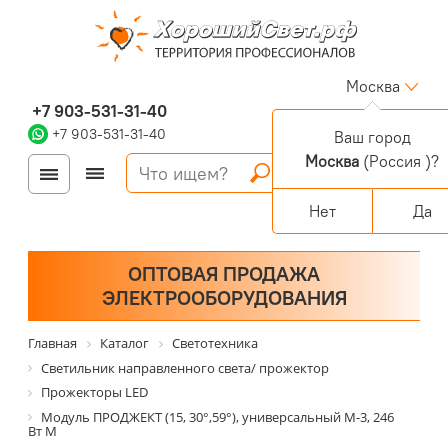
Москва
+7 903-531-31-40
+7 903-531-31-40
Ваш город
Москва
(Россия )?
Войти
Регистрация
Корзина
0 позиций
Персональный раздел
Нет
Да
ОПТОВАЯ ПРОДАЖА
ЭЛЕКТРООБОРУДОВАНИЯ
Главная
Каталог
Светотехника
Светильник направленного света/ прожектор
Прожекторы LED
Модуль ПРОДЖЕКТ (15, 30°,59°), универсальный М-3, 246
Вт М