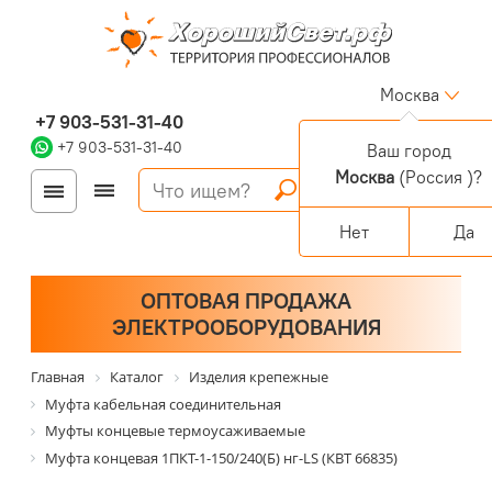
Москва
+7 903-531-31-40
+7 903-531-31-40
Ваш город
Москва
(Россия )?
Войти
Регистрация
Корзина
0 позиций
Персональный раздел
Нет
Да
ОПТОВАЯ ПРОДАЖА
ЭЛЕКТРООБОРУДОВАНИЯ
Главная
Каталог
Изделия крепежные
Муфта кабельная соединительная
Муфты концевые термоусаживаемые
Муфта концевая 1ПКТ-1-150/240(Б) нг-LS (КВТ 66835)