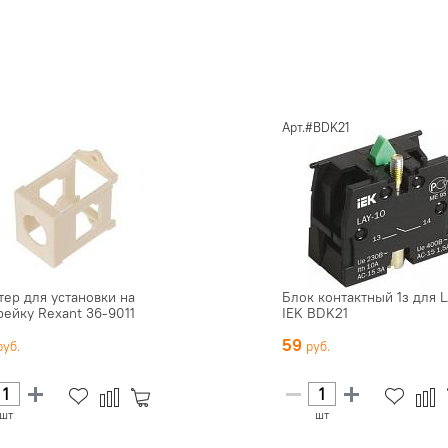
Арт.#BDK21
тер для установки на
Блок контактный 1з для 
рейку Rexant 36-9011
IEK BDK21
59
шт
шт