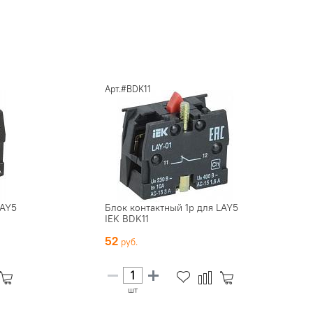
Арт.#BDK11
LAY5
Блок контактный 1р для LAY5
IEK BDK11
52
шт