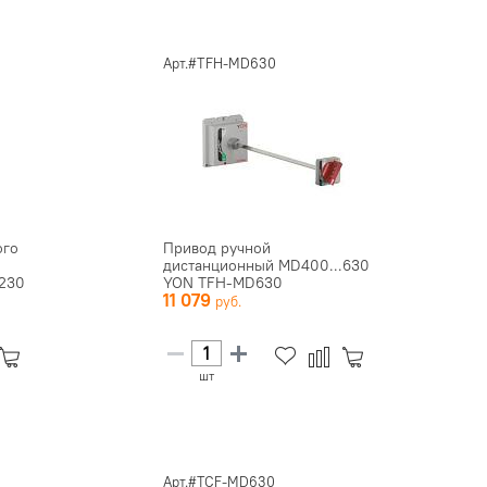
Арт.#TFH-MD630
ого
Привод ручной
дистанционный MD400...630
230
YON TFH-MD630
11 079
шт
Арт.#TCF-MD630