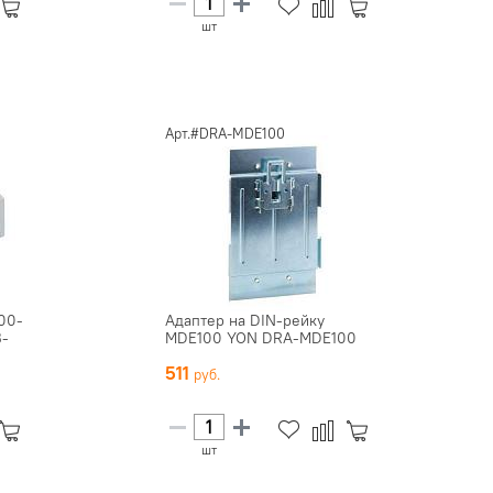
шт
Арт.#DRA-MDE100
00-
Адаптер на DIN-рейку
B-
MDE100 YON DRA-MDE100
511
шт