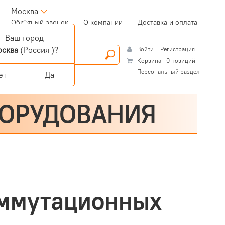
Москва
(current)
Обратный звонок
О компании
Доставка и оплата
Ваш город
сква
(Россия )?
Войти
Регистрация
Корзина
0 позиций
Персональный раздел
ет
Да
БОРУДОВАНИЯ
оммутационных