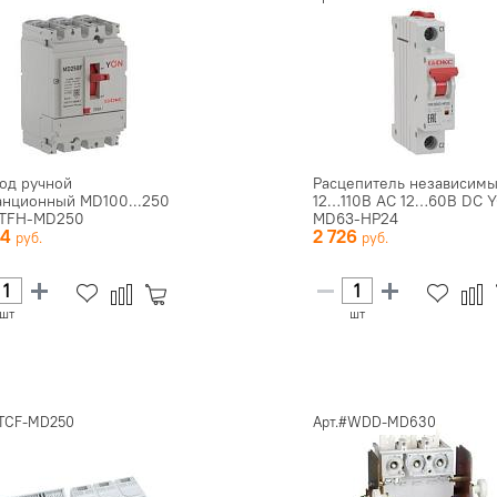
од ручной
Расцепитель независим
анционный MD100...250
12…110В AC 12…60В DC 
TFH-MD250
MD63-НР24
34
2 726
шт
шт
#TCF-MD250
Арт.#WDD-MD630