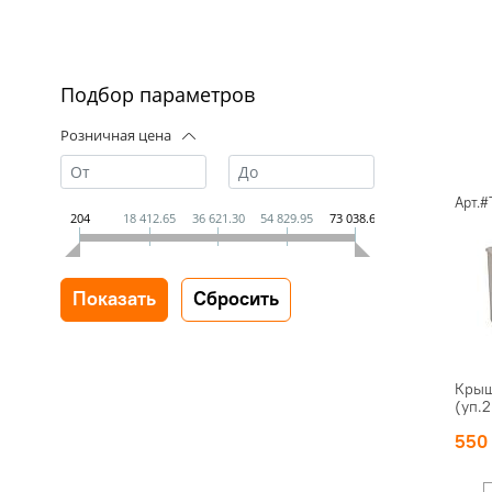
Подбор параметров
Розничная цена
Арт.
204
18 412.65
36 621.30
54 829.95
73 038.60
Крыш
(уп.
55