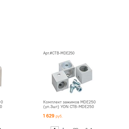
Арт.#CTB-MDE250
00
Комплект зажимов MDE250
00
(уп.3шт) YON CTB-MDE250
1 629