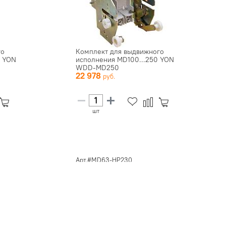
го
Комплект для выдвижного
0 YON
исполнения MD100...250 YON
WDD-MD250
22 978
шт
Арт.#MD63-HP230