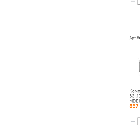
Арт.#
Комп
63..
MDE1
857