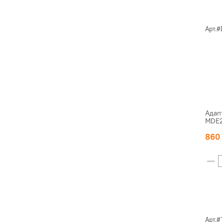
Арт.
Адап
MDE2
86
Арт.