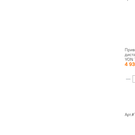
Прив
дист
YON 
4 9
Арт.