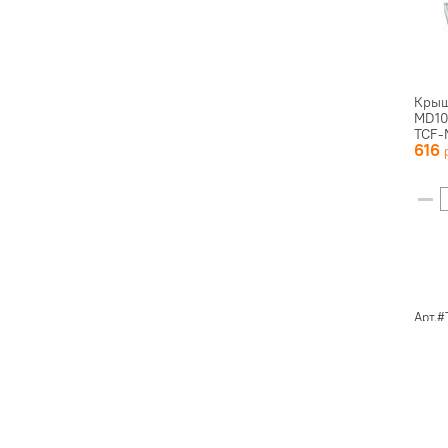
Крыш
MD10
TCF-
616
Арт.