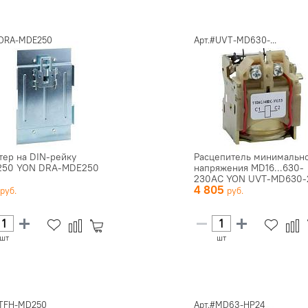
#DRA-MDE250
Арт.#UVT-MD630-...
тер на DIN-рейку
Расцепитель минимальн
50 YON DRA-MDE250
напряжения MD16...630-
230AC YON UVT-MD630-
0
4 805
шт
шт
#TFH-MD250
Арт.#MD63-HP24