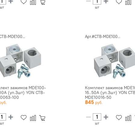
шт
шт
CTB-MDE100...
Арт.#CTB-MDE100...
лект зажимов MDE100-
Комплект зажимов MDE1
100А (уп.3шт) YON CTB-
16..50А (уп.3шт) YON CT
0063-100
MDE10016-50
845
шт
шт