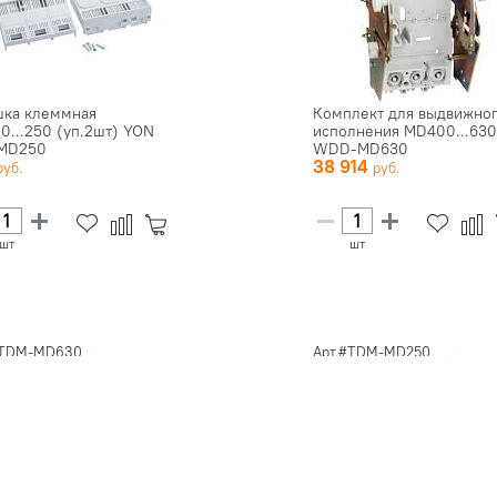
ка клеммная
Комплект для выдвижно
0...250 (уп.2шт) YON
исполнения MD400...63
MD250
WDD-MD630
38 914
шт
шт
#TDM-MD630
Арт.#TDM-MD250