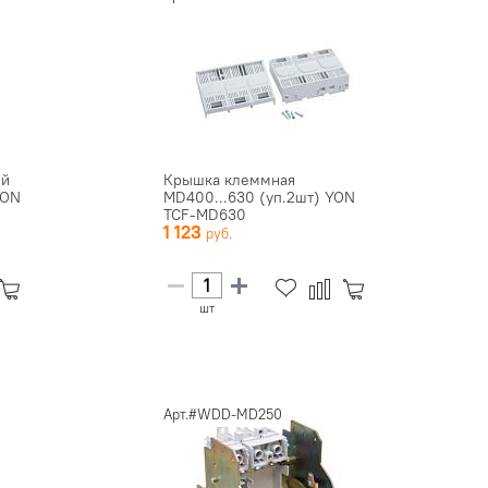
ый
Крышка клеммная
YON
MD400...630 (уп.2шт) YON
TCF-MD630
1 123
шт
Арт.#WDD-MD250