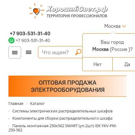
Москва
+7 903-531-31-40
+7 903-531-31-40
Ваш город
Москва
(Россия )?
Войти
Регистрация
Корзина
0 позиций
Персональный раздел
Нет
Да
ОПТОВАЯ ПРОДАЖА
ЭЛЕКТРООБОРУДОВАНИЯ
Главная
Каталог
Системы электрических распределительных шкафов
Компоненты для сборки распределительного шкафа
Панель монтажная 250х562 SMART (уп.2шт) IEK YKV-PM-
250-562