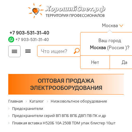
Москва
+7 903-531-31-40
+7 903-531-31-40
Ваш город
Москва
(Россия )?
Войти
Регистрация
Корзина
0 позиций
Персональный раздел
Нет
Да
ОПТОВАЯ ПРОДАЖА
ЭЛЕКТРООБОРУДОВАНИЯ
Главная
Каталог
Низковольтное оборудование
Предохранители
Предохранители серий ВП ВПБ ВПБ ДВП ПВ ПК и др
Плавкая вставка Н520Б 10А 250В TDM упак блистер 10шт