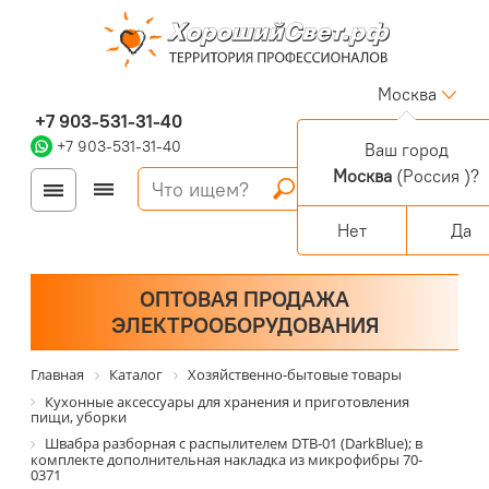
Москва
+7 903-531-31-40
+7 903-531-31-40
Ваш город
Москва
(Россия )?
Войти
Регистрация
Корзина
0 позиций
Персональный раздел
Нет
Да
ОПТОВАЯ ПРОДАЖА
ЭЛЕКТРООБОРУДОВАНИЯ
Главная
Каталог
Хозяйственно-бытовые товары
Кухонные аксессуары для хранения и приготовления
пищи, уборки
Швабра разборная с распылителем DTB-01 (DarkBlue); в
комплекте дополнительная накладка из микрофибры 70-
0371