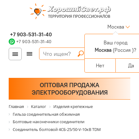
Москва
+7 903-531-31-40
+7 903-531-31-40
Ваш город
Москва
(Россия )?
Войти
Регистрация
Корзина
0 позиций
Персональный раздел
Нет
Да
ОПТОВАЯ ПРОДАЖА
ЭЛЕКТРООБОРУДОВАНИЯ
Главная
Каталог
Изделия крепежные
Гильза соединительная обжимная
Болтовые наконечники соединители
Соединитель болтовой 4CБ-25/50-V-10кВ TDM