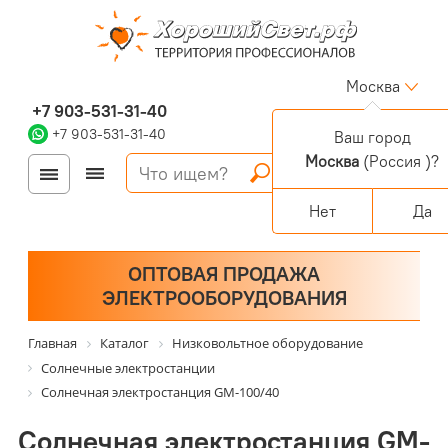
Москва
+7 903-531-31-40
+7 903-531-31-40
Ваш город
Москва
(Россия )?
Войти
Регистрация
Корзина
0 позиций
Персональный раздел
Нет
Да
ОПТОВАЯ ПРОДАЖА
ЭЛЕКТРООБОРУДОВАНИЯ
Главная
Каталог
Низковольтное оборудование
Солнечные электростанции
Солнечная электростанция GM-100/40
Солнечная электростанция GM-