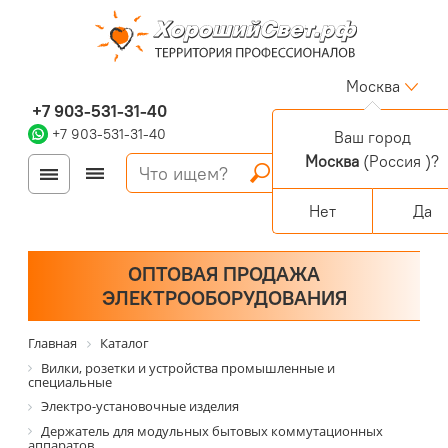
Москва
+7 903-531-31-40
+7 903-531-31-40
Ваш город
Москва
(Россия )?
Войти
Регистрация
Корзина
0 позиций
Персональный раздел
Нет
Да
ОПТОВАЯ ПРОДАЖА
ЭЛЕКТРООБОРУДОВАНИЯ
Главная
Каталог
Вилки, розетки и устройства промышленные и
специальные
Электро-установочные изделия
Держатель для модульных бытовых коммутационных
аппаратов