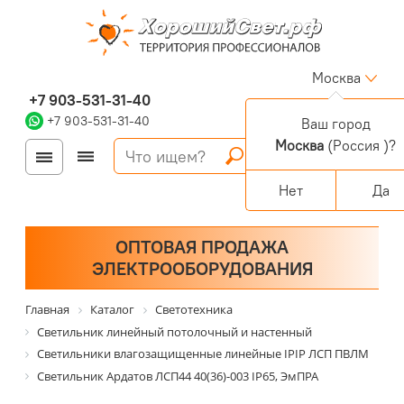
Москва
+7 903-531-31-40
+7 903-531-31-40
Ваш город
Москва
(Россия )?
Войти
Регистрация
Корзина
0 позиций
Персональный раздел
Нет
Да
ОПТОВАЯ ПРОДАЖА
ЭЛЕКТРООБОРУДОВАНИЯ
Главная
Каталог
Светотехника
Светильник линейный потолочный и настенный
Светильники влагозащищенные линейные IPIP ЛСП ПВЛМ
Светильник Ардатов ЛСП44 40(36)-003 IP65, ЭмПРА