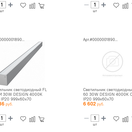
шт
шт
0000001890...
Арт.#0000001890...
ильник светодиодный FL
Светильник светодиодны
M 30W DESIGN 4000K
60 30W DESIGN 4000K 
 IP20 999х60х70
IP20 999х60х70
236
6 602
шт
шт