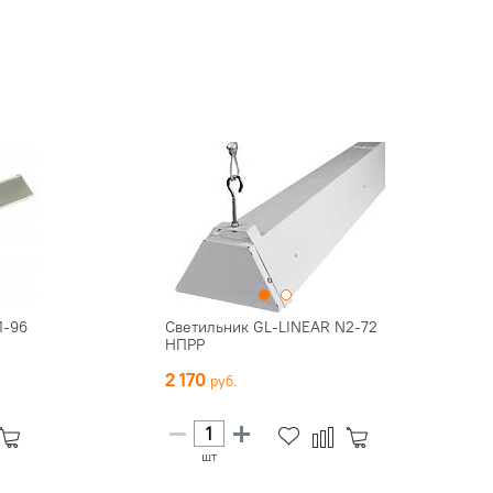
1-96
Светильник GL-LINEAR N2-72
НПРР
2 170
шт