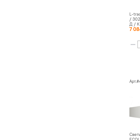
L-tra
/ 30
Д / К
7 0
Арт.#
Свет
ECOL