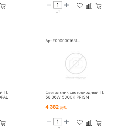
шт
Арт.#0000001651...
й FL
Светильник светодиодный FL
OPAL
58 36W 5000K PRISM
4 382
шт