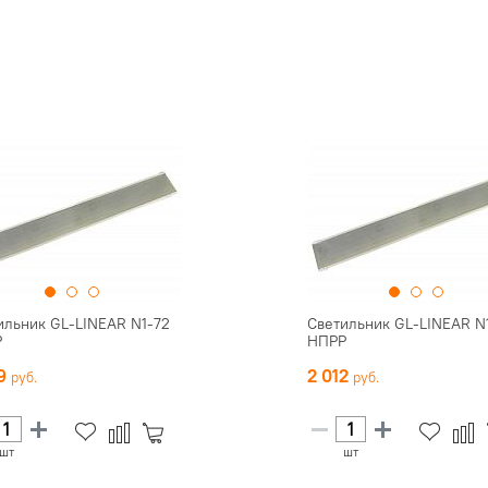
ильник GL-LINEAR N1-72
Светильник GL-LINEAR N
Р
НПРР
69
2 012
шт
шт