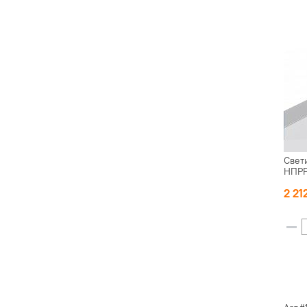
Свет
НПР
2 21