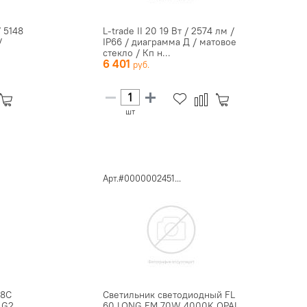
/ 5148
L-trade II 20 19 Вт / 2574 лм /
/
IP66 / диаграмма Д / матовое
стекло / Кп н...
6 401
шт
Арт.#0000002451...
88C
Светильник светодиодный FL
 G2
60 LONG EM 70W 4000K OPAL