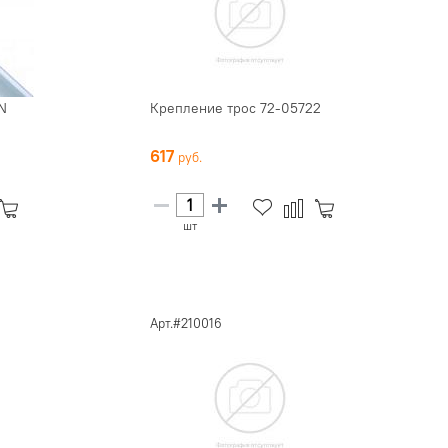
N
Крепление трос 72-05722
617
шт
Арт.#210016