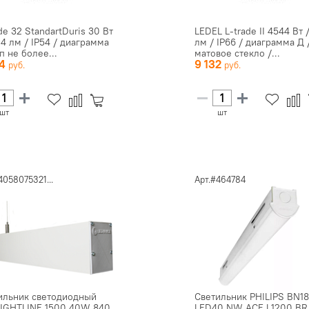
de 32 StandartDuris 30 Вт
LEDEL L-trade II 4544 Вт 
24 лм / IP54 / диаграмма
лм / IP66 / диаграмма Д 
п не более...
матовое стекло /...
84
9 132
шт
шт
4058075321...
Арт.#464784
ильник светодиодный
Светильник PHILIPS BN1
IGHTLINE 1500 40W 840
LED40 NW ACF L1200 BR