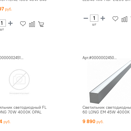
297
шт
шт
0000002451...
Арт.#0000002450...
ильник светодиодный FL
Светильник светодиодны
ONG 70W 4000K OPAL
60 LONG EM 45W 4000K
14
9 890