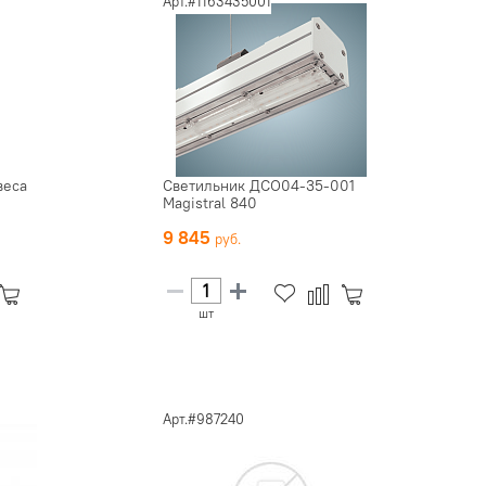
Арт.#1163435001
веса
Светильник ДСО04-35-001
Magistral 840
9 845
шт
Арт.#987240