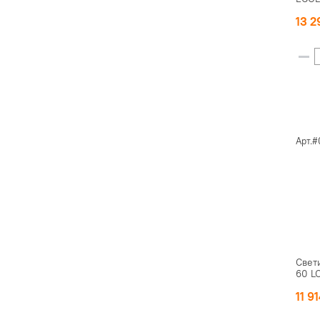
13 
Арт.#
Свет
60 L
11 9