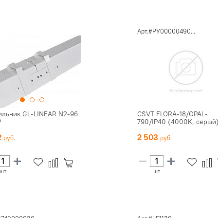
Арт.#РУ00000490...
ильник GL-LINEAR N2-96
CSVT FLORA-18/OPAL-
Р
790/IP40 (4000К, серый
2
2 503
шт
шт