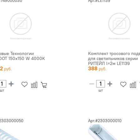
#1749000030
Арт.#LE1139
овые Технологии
Комплект тросового под
DOT 150х150 W 4000K
для светильников серии
РИТЕЙЛ l=2м LE1139
82
388
шт
шт
#2303000050
Арт.#2303000010