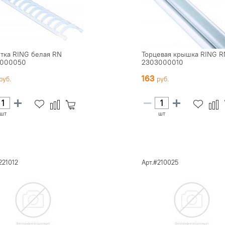
тка RING белая RN
Торцевая крышка RING R
3000050
2303000010
163
шт
шт
221012
Арт.#210025